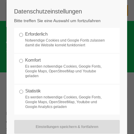
Datenschutzeinstellungen
Unsere Schule
Bitte treffen Sie eine Auswahl um fortzufahren
Die Senefelder-Schule - eine staatliche kooperative
Gesamtschule
Erforderlich
AKTUELLES VON DER SENEFELDER-
Notwendige Cookies und Google Fonts zulassen
mit Mittelschule, Realschule und Gymnasium
damit die Website korrekt funktioniert
|
SCHULE
mit einem Lehrerkollegium
mit einer Schulleitung und
Komfort
mit enger Zusammenarbeit gerade auch zwischen den
Es werden notwendige Cookies, Google Fonts,
Schularten
Google Maps, OpenStreetMap und Youtube
geladen
Kontakt zu unserer Schule
Statistik
17.05.202614:25
von Markus Holzinger
Es werden notwendige Cookies, Google Fonts,
Senefelder-Schule Treuchtlingen
Google Maps, OpenStreetMap, Youtube und
Staatliche kooperative Gesamtschule
Google Analytics geladen
Der Bezirksentscheid Mountainbike fand am 12.05.2026 bei uns an
Mittelschule - Realschule - Gymnasium
Bgm.-Döbler-Allee 3
der Bezirkssportanlage Treuchtlingen statt. Neben den vielen
91757 Treuchtlingen
Schulen, die zu den Mountainbike-Rennen anwesend waren, trat