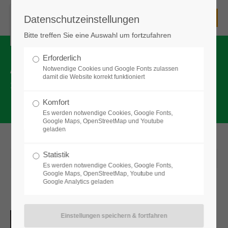
Datenschutzeinstellungen
Unsere Schule
Bitte treffen Sie eine Auswahl um fortzufahren
Die Senefelder-Schule - eine staatliche kooperative
Gesamtschule
Erforderlich
AKTUELLES VON DER SENEFELDER-
Notwendige Cookies und Google Fonts zulassen
mit Mittelschule, Realschule und Gymnasium
damit die Website korrekt funktioniert
|
SCHULE
mit einem Lehrerkollegium
mit einer Schulleitung und
Komfort
mit enger Zusammenarbeit gerade auch zwischen den
Es werden notwendige Cookies, Google Fonts,
Schularten
Google Maps, OpenStreetMap und Youtube
geladen
Kontakt zu unserer Schule
Statistik
01.10.202506:19
von Nicole Göttler
Es werden notwendige Cookies, Google Fonts,
Senefelder-Schule Treuchtlingen
Google Maps, OpenStreetMap, Youtube und
Staatliche kooperative Gesamtschule
Google Analytics geladen
Florian Wildgruber begeistert Sene
Mittelschule - Realschule - Gymnasium
Bgm.-Döbler-Allee 3
91757 Treuchtlingen