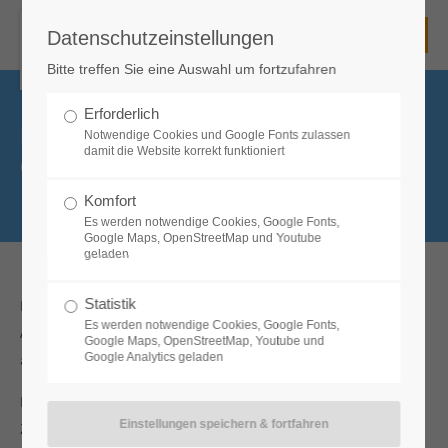
Datenschutzeinstellungen
Unsere Schule
Bitte treffen Sie eine Auswahl um fortzufahren
Die Senefelder-Schule - eine staatliche kooperative
Gesamtschule
Erforderlich
BERUFSORIENTIERUNG AM
Notwendige Cookies und Google Fonts zulassen
mit Mittelschule, Realschule und Gymnasium
damit die Website korrekt funktioniert
|
GYMNASIUM
mit einem Lehrerkollegium
mit einer Schulleitung und
Komfort
mit enger Zusammenarbeit gerade auch zwischen den
Es werden notwendige Cookies, Google Fonts,
Schularten
Google Maps, OpenStreetMap und Youtube
geladen
Kontakt zu unserer Schule
Statistik
Die Senefelder-Schule hat in den vergangenen Jahren ihre
Es werden notwendige Cookies, Google Fonts,
Angebote zur Studien- und Berufsorientierung am Gymnasium
Senefelder-Schule Treuchtlingen
Google Maps, OpenStreetMap, Youtube und
ausgebaut. Das Leitfach ist das Fach „Wirtschaft und Recht“.
Staatliche kooperative Gesamtschule
Google Analytics geladen
Mittelschule - Realschule - Gymnasium
Den Schülern werden an der Senefelder-Schule in
Bgm.-Döbler-Allee 3
91757 Treuchtlingen
Zusammenarbeit mit der heimischen Wirtschaft zum Beispiel