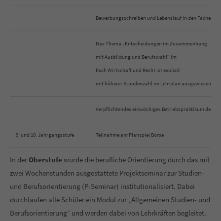
Bewerbungsschreiben und Lebenslauf in den Fächern D
Das Thema „Entscheidungen im Zusammenhang
mit Ausbildung und Berufswahl“ im
Fach Wirtschaft und Recht ist explizit
mit höherer Stundenzahl im Lehrplan ausgewiesen.
Verpflichtendes einwöchiges Betriebspraktikum der 9. 
9. und 10. Jahrgangsstufe
Teilnahme am Planspiel Börse
In der
Oberstufe
wurde die berufliche Orientierung durch das mit
zwei Wochenstunden ausgestattete Projektseminar zur Studien-
und Berufsorientierung (P-Seminar) institutionalisiert. Dabei
durchlaufen alle Schüler ein Modul zur „Allgemeinen Studien- und
Berufsorientierung“ und werden dabei von Lehrkräften begleitet.